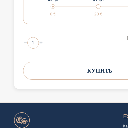
0
€
20
€
КУПИТЬ
E
Ка