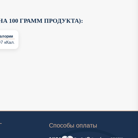
А 100 ГРАММ ПРОДУКТА):
алории
7 кКал.
Г
Способы оплаты