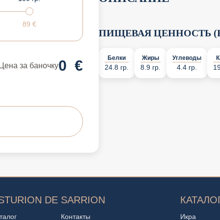
89
€
ПИЩЕВАЯ ЦЕННОСТЬ (Н
Белки
Жиры
Углеводы
К
0
€
Цена за баночку
24.8 гр.
8.9 гр.
4.4 гр.
19
STURION DE SARRION
КАТАЛО
талог
Контакты
Икра