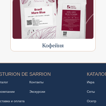
Кофейня
STURION DE SARRION
КАТАЛО
талог
Контакты
Икра
компании
Экскурсии
Сеты
ставка и оплата
Осетр