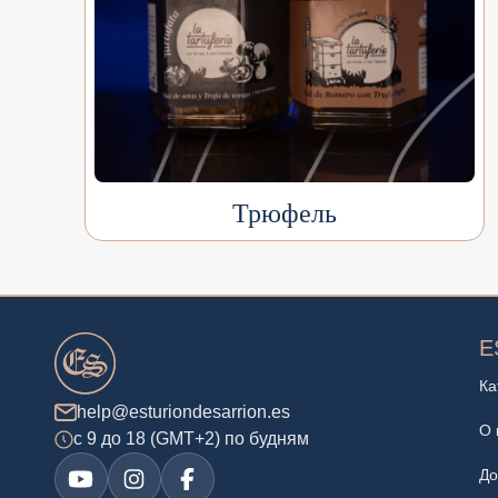
Трюфель
E
Ка
help@esturiondesarrion.es
О 
с 9 до 18 (GMT+2) по будням
До