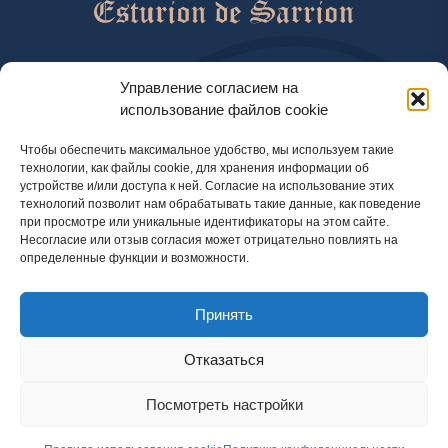
help@esturiondesarrion.es
Управление согласием на
использование файлов cookie
с 9 до 18 (GMT+2) по будням
Чтобы обеспечить максимальное удобство, мы используем такие
технологии, как файлы cookie, для хранения информации об
устройстве и/или доступа к ней. Согласие на использование этих
Способы оплаты
технологий позволит нам обрабатывать такие данные, как поведение
при просмотре или уникальные идентификаторы на этом сайте.
Несогласие или отзыв согласия может отрицательно повлиять на
определенные функции и возможности.
Политика конфиденциальности
Принять
Правовая информация
Правила использования cookie
Отказаться
Посмотреть настройки
© 2024 Официальный интернет-магазин Esturion de Sarrion. Осётр, икра и другие деликатесы
с доставкой по Испании, Португалии, Великобритании и Франции