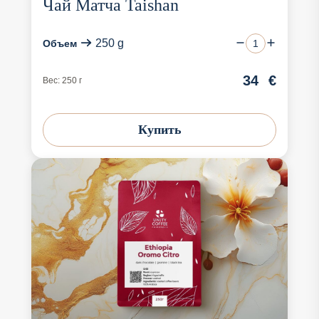
Чай Матча Taishan
250 g
Объем
34
€
Вес: 250 г
Купить