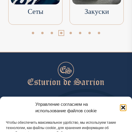
Сеты
Закуски
help@esturiondesarrion.es
Управление согласием на
использование файлов cookie
с 9 до 18 (GMT+2) по будням
Чтобы обеспечить максимальное удобство, мы используем такие
технологии, как файлы cookie, для хранения информации об