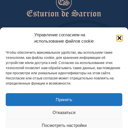
help@esturiondesarrion.es
Управление согласием на
использование файлов cookie
с 9 до 18 (GMT+2) по будням
Чтобы обеспечить максимальное удобство, мы используем такие
технологии, как файлы cookie, для хранения информации об
устройстве и/или доступа к ней. Согласие на использование этих
Способы оплаты
технологий позволит нам обрабатывать такие данные, как поведение
при просмотре или уникальные идентификаторы на этом сайте.
Несогласие или отзыв согласия может отрицательно повлиять на
определенные функции и возможности.
Политика конфиденциальности
Принять
Правовая информация
Правила использования cookie
Отказаться
Посмотреть настройки