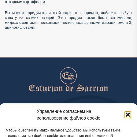
отварным картофелем.
Вы можете придумать и свой вариант, например, добавить рыбу к
салату из свежих овощей. Этот продукт также богат витаминами,
микроэлементами, полезными полиненасыщенными жирами омега-3,
аминокислотами.
help@esturiondesarrion.es
Управление согласием на
использование файлов cookie
с 9 до 18 (GMT+2) по будням
Чтобы обеспечить максимальное удобство, мы используем такие
технологии, как файлы cookie, для хранения информации об