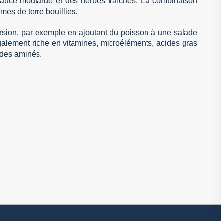
auce moutarde et des herbes fraîches. La combinaison
mes de terre bouillies.
rsion, par exemple en ajoutant du poisson à une salade
galement riche en vitamines, microéléments, acides gras
ides aminés.