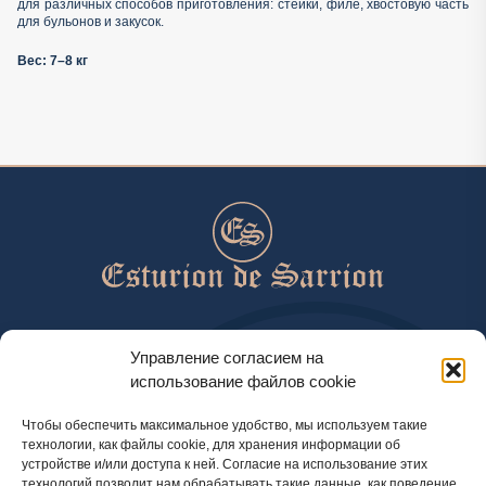
для различных способов приготовления: стейки, филе, хвостовую часть
для бульонов и закусок.
Вес: 7–8 кг
help@esturiondesarrion.es
Управление согласием на
использование файлов cookie
с 9 до 18 (GMT+2) по будням
Чтобы обеспечить максимальное удобство, мы используем такие
технологии, как файлы cookie, для хранения информации об
устройстве и/или доступа к ней. Согласие на использование этих
Способы оплаты
технологий позволит нам обрабатывать такие данные, как поведение