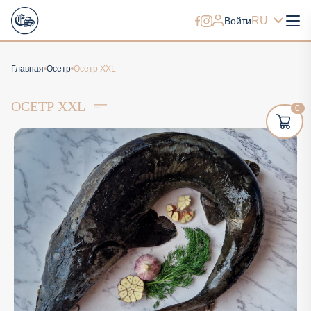
RU
Войти
Главная
Осетр
Осетр XXL
ОСЕТР XXL
0