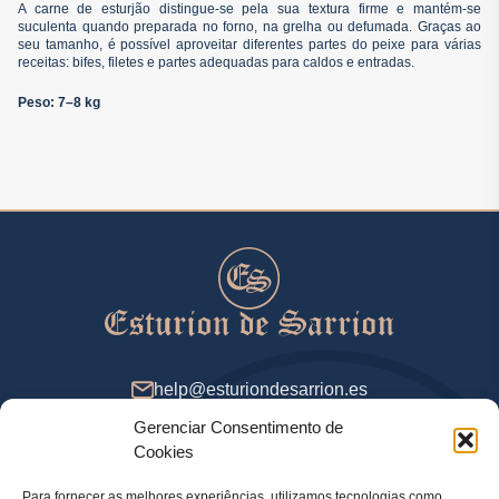
A carne de esturjão distingue-se pela sua textura firme e mantém-se
suculenta quando preparada no forno, na grelha ou defumada. Graças ao
seu tamanho, é possível aproveitar diferentes partes do peixe para várias
receitas: bifes, filetes e partes adequadas para caldos e entradas.
Peso: 7–8 kg
help@esturiondesarrion.es
Gerenciar Consentimento de
Das 9 às 18 (GMT+2) nos dias úteis
Cookies
Para fornecer as melhores experiências, utilizamos tecnologias como