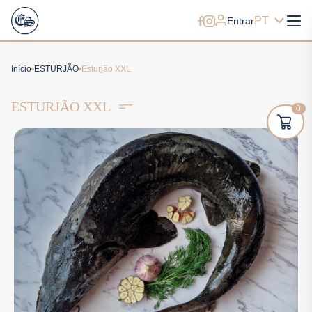
PT
Entrar
Início
ESTURJÃO
Esturjão XXL
ESTURJÃO XXL
0