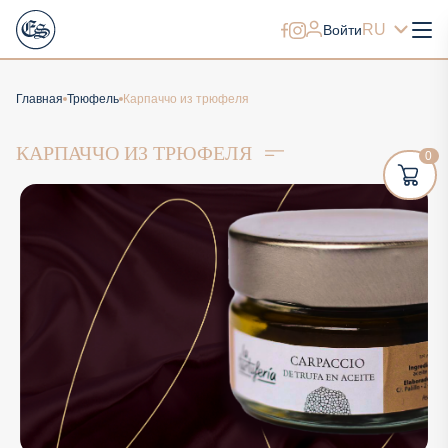
RU
Войти
Главная
Трюфель
Карпаччо из трюфеля
КАРПАЧЧО ИЗ ТРЮФЕЛЯ
0