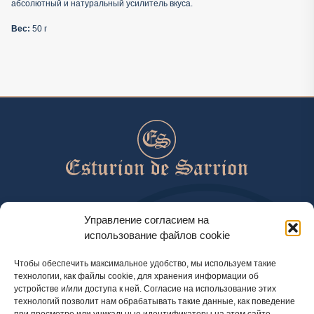
абсолютный и натуральный усилитель вкуса.
Вес:
50 г
help@esturiondesarrion.es
Управление согласием на
использование файлов cookie
с 9 до 18 (GMT+2) по будням
Чтобы обеспечить максимальное удобство, мы используем такие
технологии, как файлы cookie, для хранения информации об
устройстве и/или доступа к ней. Согласие на использование этих
Способы оплаты
технологий позволит нам обрабатывать такие данные, как поведение