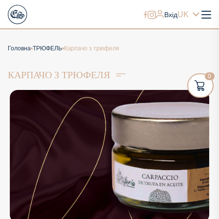
UK
Вхід
Головна
ТРЮФЕЛЬ
Карпачо з трюфеля
КАРПАЧО З ТРЮФЕЛЯ
0