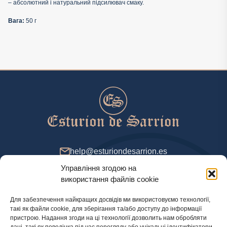
– абсолютний і натуральний підсилювач смаку.
Вага:
50 г
help@esturiondesarrion.es
Управління згодою на
з 9 до 18 (GMT+2) у будні
використання файлів cookie
Для забезпечення найкращих досвідів ми використовуємо технології,
такі як файли cookie, для зберігання та/або доступу до інформації
Спосіб оплати
пристрою. Надання згоди на ці технології дозволить нам обробляти