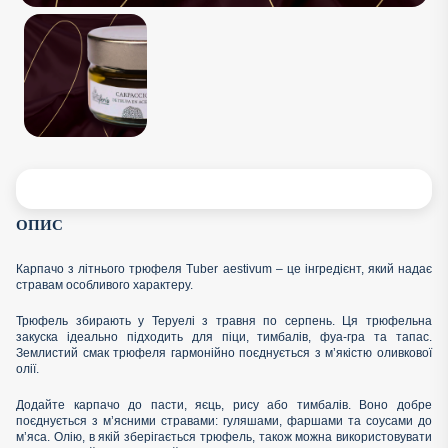
ОПИС
Карпачо з літнього трюфеля Tuber aestivum – це інгредієнт, який надає
стравам особливого характеру.
Трюфель збирають у Теруелі з травня по серпень. Ця трюфельна
закуска ідеально підходить для піци, тимбалів, фуа-гра та тапас.
Землистий смак трюфеля гармонійно поєднується з м’якістю оливкової
олії.
Додайте карпачо до пасти, яєць, рису або тимбалів. Воно добре
поєднується з м’ясними стравами: гуляшами, фаршами та соусами до
м’яса. Олію, в якій зберігається трюфель, також можна використовувати