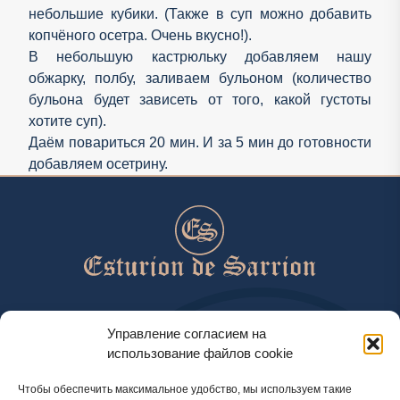
небольшие кубики. (Также в суп можно добавить
копчёного осетра. Очень вкусно!).
В небольшую кастрюльку добавляем нашу
обжарку, полбу, заливаем бульоном (количество
бульона будет зависеть от того, какой густоты
хотите суп).
Даём повариться 20 мин. И за 5 мин до готовности
добавляем осетрину.
help@esturiondesarrion.es
Управление согласием на
использование файлов cookie
с 9 до 18 (GMT+2) по будням
Чтобы обеспечить максимальное удобство, мы используем такие