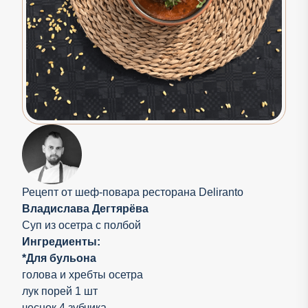
Рецепт от шеф-повара ресторана Deliranto
Владиcлава Дегтярёва
Суп из осетра с полбой
Ингредиенты:
*Для бульона
голова и хребты осетра
лук порей 1 шт
чеснок 4 зубчика