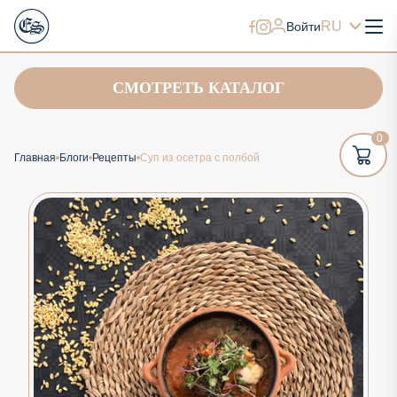
RU
Войти
СМОТРЕТЬ КАТАЛОГ
0
Главная
Блоги
Рецепты
Суп из осетра с полбой