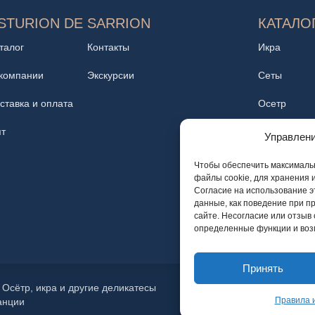
STURION DE SARRION
КАТАЛО
талог
Контакты
Икра
компании
Экскурсии
Сеты
ставка и оплата
Осетр
т
Закуски
Управлени
Винотека
Чтобы обеспечить максимальн
файлы cookie, для хранения 
Кофейня
Согласие на использование э
данные, как поведение при п
Трюфель
сайте. Несогласие или отзыв
определенные функции и воз
Принять
 Осётр, икра и другие деликатесы
Правила 
анции