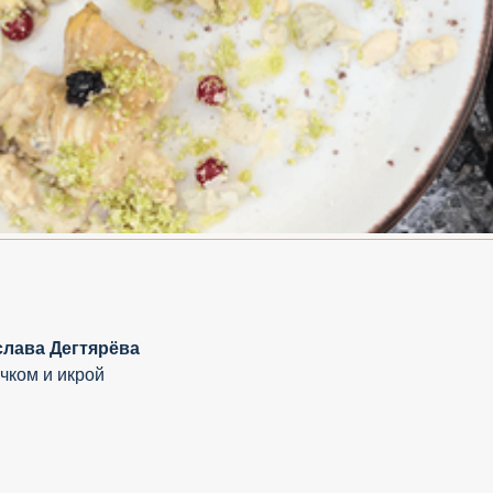
лава Дегтярёва
чком и икрой