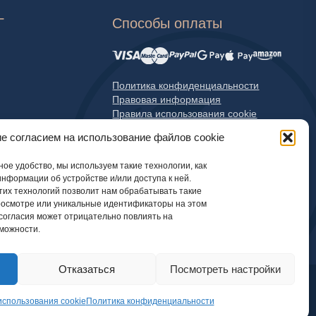
Г
Способы оплаты
Политика конфиденциальности
Правовая информация
Правила использования cookie
е согласием на использование файлов cookie
ое удобство, мы используем такие технологии, как
информации об устройстве и/или доступа к ней.
тих технологий позволит нам обрабатывать такие
росмотре или уникальные идентификаторы на этом
 согласия может отрицательно повлиять на
можности.
Отказаться
Посмотреть настройки
использования cookie
Политика конфиденциальности