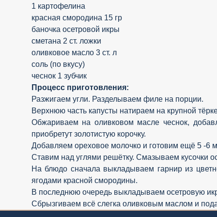
1 картофелина
красная смородина 15 гр
баночка осетровой икры
сметана 2 ст. ложки
оливковое масло 3 ст. л
соль (по вкусу)
чеснок 1 зубчик
Процесс приготовления:
Разжигаем угли. Разделываем филе на порции.
Верхнюю часть капусты натираем на крупной тёрке
Обжариваем на оливковом масле чеснок, добавл
приобретут золотистую корочку.
Добавляем ореховое молочко и готовим ещё 5 -6 м
Ставим над углями решётку. Смазываем кусочки ос
На блюдо сначала выкладываем гарнир из цветно
ягодами красной смородины.
В последнюю очередь выкладываем осетровую икр
Сбрызгиваем всё слегка оливковым маслом и пода