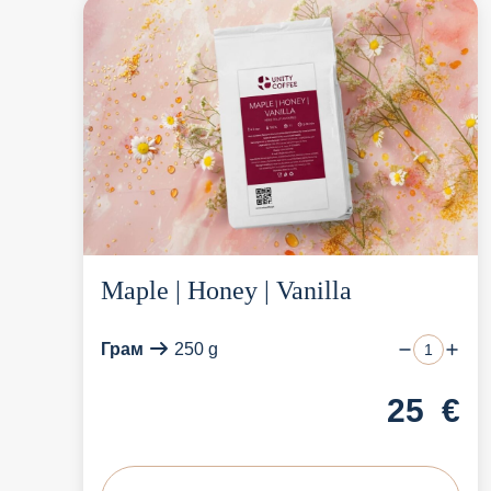
Maple | Honey | Vanilla
Грам
250 g
25
€