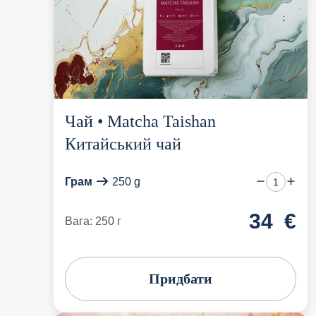
Чай • Matcha Taishan
Китайський чай
Грам
250 g
34
€
Вага: 250 г
Придбати