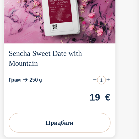
Sencha Sweet Date with
Mountain
Грам
250 g
19
€
Придбати