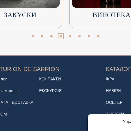
ЗАКУСКИ
ВИНОТЕКА
TURION DE SARRION
КАТАЛО
алог
КОНТАКТИ
ІКРА
 компанію
ЕКСКУРСІЯ
НАБІРИ
АТА І ДОСТАВКА
ОСЕТЕР
ТОМ
ЗАКУСКИ
Упр
ВИНОТЕКА