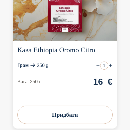
Кава Ethiopia Oromo Citro
Грам
250 g
16
€
Вага: 250 г
Придбати