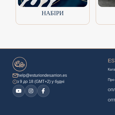
НАБІРИ
ES
Кат
help@esturiondesarrion.es
Про
з 9 до 18 (GMT+2) у будні
ОПЛ
ОП