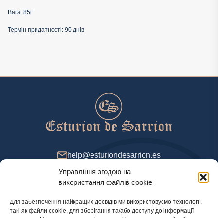
Вага: 85г
Термін придатності: 90 днів
help@esturiondesarrion.es
Управління згодою на
з 9 до 18 (GMT+2) у будні
використання файлів cookie
Для забезпечення найкращих досвідів ми використовуємо технології,
такі як файли cookie, для зберігання та/або доступу до інформації
Спосіб оплати