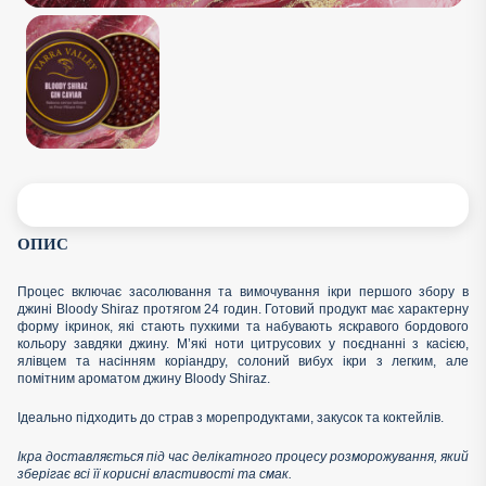
ОПИС
Процес включає засолювання та вимочування ікри першого збору в
джині Bloody Shiraz протягом 24 годин. Готовий продукт має характерну
форму ікринок, які стають пухкими та набувають яскравого бордового
кольору завдяки джину. М’які ноти цитрусових у поєднанні з касією,
ялівцем та насінням коріандру, солоний вибух ікри з легким, але
помітним ароматом джину Bloody Shiraz.
Ідеально підходить до страв з морепродуктами, закусок та коктейлів.
Ікра доставляється під час делікатного процесу розморожування, який
зберігає всі її корисні властивості та смак.