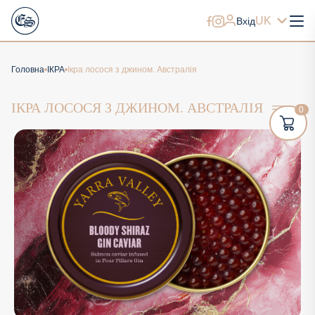
UK
Вхід
Головна
ІКРА
Iкра лосося з джином. Австралія
IКРА ЛОСОСЯ З ДЖИНОМ. АВСТРАЛІЯ
0