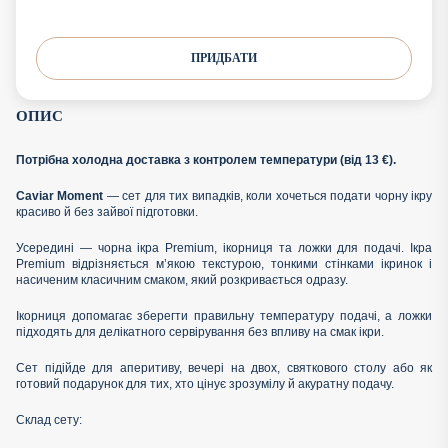
ПРИДБАТИ
ОПИС
Потрібна холодна доставка з контролем температури (від 13 €).
Caviar Moment
— сет для тих випадків, коли хочеться подати чорну ікру
красиво й без зайвої підготовки.
Усередині — чорна ікра Premium, ікорниця та ложки для подачі. Ікра
Premium відрізняється м’якою текстурою, тонкими стінками ікринок і
насиченим класичним смаком, який розкривається одразу.
Ікорниця допомагає зберегти правильну температуру подачі, а ложки
підходять для делікатного сервірування без впливу на смак ікри.
Сет підійде для аперитиву, вечері на двох, святкового столу або як
готовий подарунок для тих, хто цінує зрозумілу й акуратну подачу.
Склад сету: