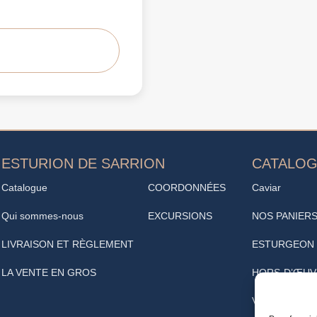
ESTURION DE SARRION
CATALO
Catalogue
COORDONNÉES
Caviar
Qui sommes-nous
EXCURSIONS
NOS PANIER
LIVRAISON ET RÈGLEMENT
ESTURGEON
LA VENTE EN GROS
HORS-D’ŒUV
VINOTHÈQUE