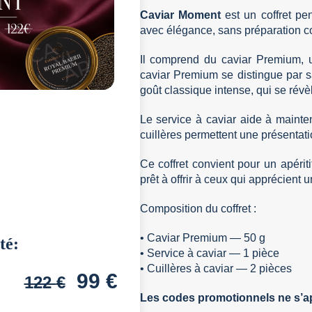
Caviar Moment
est un coffret pe
avec élégance, sans préparation c
Il comprend du caviar Premium, u
caviar Premium se distingue par s
goût classique intense, qui se rév
Le service à caviar aide à mainte
cuillères permettent une présentatio
Ce coffret convient pour un apéri
prêt à offrir à ceux qui apprécient
Composition du coffret :
• Caviar Premium — 50 g
té:
• Service à caviar — 1 pièce
• Cuillères à caviar — 2 pièces
99
€
122
€
Les codes promotionnels ne s’app