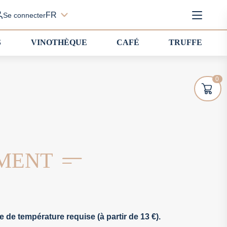
FR
Se connecter
S
VINOTHÈQUE
CAFÉ
TRUFFE
0
OMENT
e de température requise (à partir de 13 €).