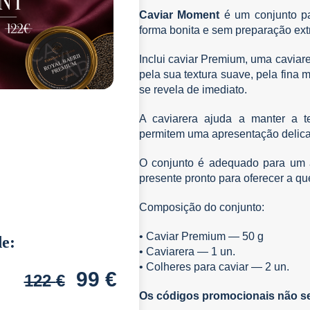
Caviar Moment
é um conjunto pa
forma bonita e sem preparação ext
Inclui caviar Premium, uma caviare
pela sua textura suave, pela fina
se revela de imediato.
A caviarera ajuda a manter a t
permitem uma apresentação delicada
O conjunto é adequado para um a
presente pronto para oferecer a q
Composição do conjunto:
• Caviar Premium — 50 g
de:
• Caviarera — 1 un.
• Colheres para caviar — 2 un.
99
€
122
€
Os códigos promocionais não se 