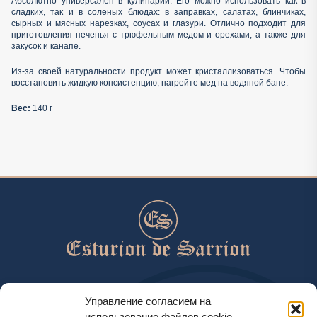
Абсолютно универсален в кулинарии. Его можно использовать как в
сладких, так и в соленых блюдах: в заправках, салатах, блинчиках,
сырных и мясных нарезках, соусах и глазури. Отлично подходит для
приготовления печенья с трюфельным медом и орехами, а также для
закусок и канапе.
Из-за своей натуральности продукт может кристаллизоваться. Чтобы
восстановить жидкую консистенцию, нагрейте мед на водяной бане.
Вес:
140 г
help@esturiondesarrion.es
Управление согласием на
использование файлов cookie