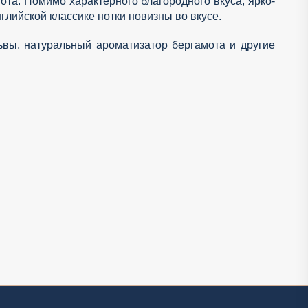
та. Помимо характерного благородного вкуса, ярко-
глийской классике нотки новизны во вкусе.
ьвы, натуральный ароматизатор бергамота и другие