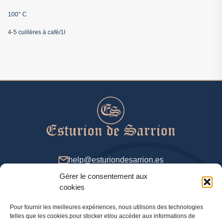
100° C
4-5 cuillères à café/1l
help@esturiondesarrion.es
Gérer le consentement aux
De 9 à 18 (GMT +2) dans la semaine
cookies
Pour fournir les meilleures expériences, nous utilisons des technologies
telles que les cookies pour stocker et/ou accéder aux informations de