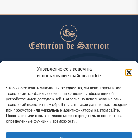
help@esturiondesarrion.es
Управление согласием на
использование файлов cookie
с 9 до 18 (GMT+2) по будням
Чтобы обеспечить максимальное удобство, мы используем такие
технологии, как файлы cookie, для хранения информации об
устройстве и/или доступа к ней. Согласие на использование этих
Способы оплаты
технологий позволит нам обрабатывать такие данные, как поведение
при просмотре или уникальные идентификаторы на этом сайте.
Несогласие или отзыв согласия может отрицательно повлиять на
определенные функции и возможности.
Политика конфиденциальности