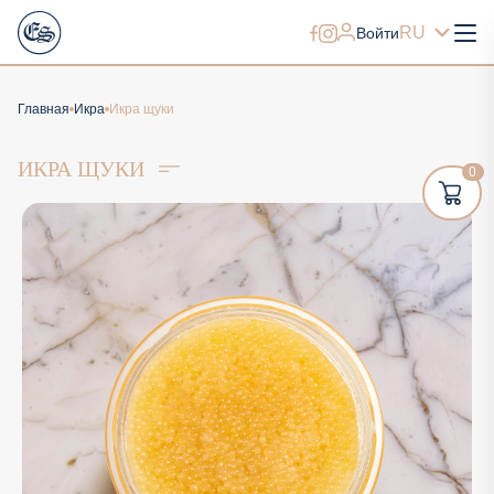
RU
Войти
Главная
Икра
Икра щуки
ИКРА ЩУКИ
0