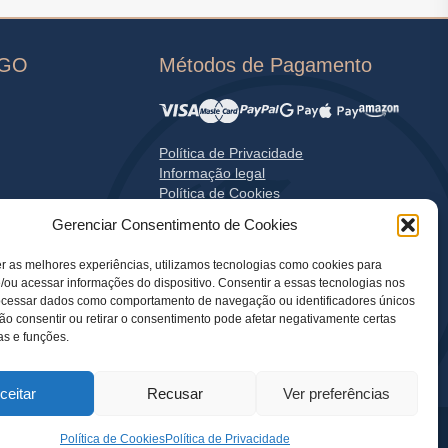
OGO
Métodos de Pagamento
Política de Privacidade
Informação legal
Política de Cookies
Gerenciar Consentimento de Cookies
r as melhores experiências, utilizamos tecnologias como cookies para
ou acessar informações do dispositivo. Consentir a essas tecnologias nos
rocessar dados como comportamento de navegação ou identificadores únicos
Não consentir ou retirar o consentimento pode afetar negativamente certas
cas e funções.
ceitar
Recusar
Ver preferências
Política de Cookies
Política de Privacidade
e França.