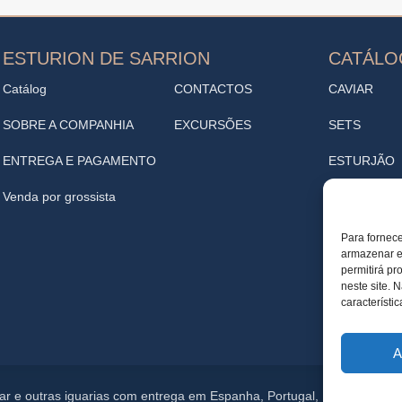
ESTURION DE SARRION
CATÁL
Catálog
CONTACTOS
CAVIAR
SOBRE A COMPANHIA
EXCURSÕES
SETS
ENTREGA E PAGAMENTO
ESTURJÃO
Venda por grossista
ENTRADAS
VINOTECA
Para fornece
armazenar e/
Cafeteria
permitirá p
neste site. 
característi
TRUFA
A
aviar e outras iguarias com entrega em Espanha, Portugal, Reino Unido 