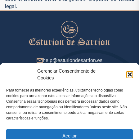
legal.
help@esturiondesarrion.es
Gerenciar Consentimento de
Das 9 às 18 (GMT+2) nos dias úteis
Cookies
Para fornecer as melhores experiências, utilizamos tecnologias como
cookies para armazenar e/ou acessar informações do dispositivo.
Métodos de Pagamento
Consentir a essas tecnologias nos permitirá processar dados como
comportamento de navegação ou identificadores únicos neste site. Não
consentir ou retirar o consentimento pode afetar negativamente certas
características e funções.
Política de Privacidade
Aceitar
Informação legal