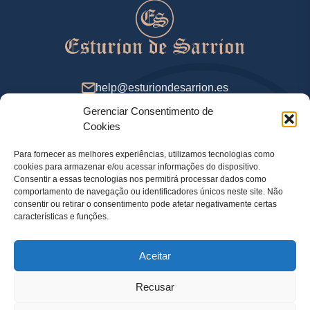
help@esturiondesarrion.es
Gerenciar Consentimento de
Das 9 às 18 (GMT+2) nos dias úteis
Cookies
Para fornecer as melhores experiências, utilizamos tecnologias como
cookies para armazenar e/ou acessar informações do dispositivo.
Métodos de Pagamento
Consentir a essas tecnologias nos permitirá processar dados como
comportamento de navegação ou identificadores únicos neste site. Não
consentir ou retirar o consentimento pode afetar negativamente certas
características e funções.
Política de Privacidade
Aceitar
Informação legal
Política de Cookies
Recusar