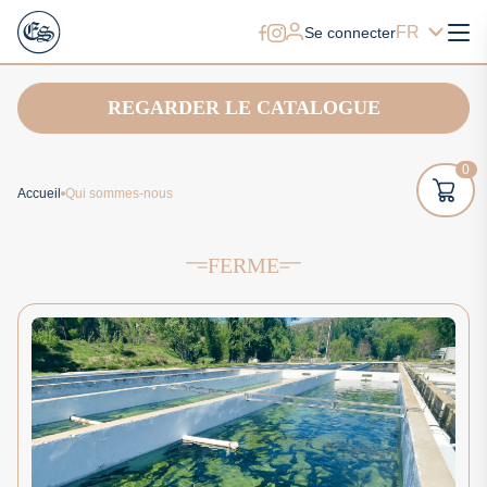
FR
Se connecter
REGARDER LE CATALOGUE
0
Accueil
Qui sommes-nous
FERME