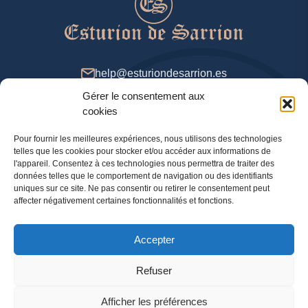
help@esturiondesarrion.es
Gérer le consentement aux
De 9 à 18 (GMT +2) dans la semaine
cookies
Pour fournir les meilleures expériences, nous utilisons des technologies
telles que les cookies pour stocker et/ou accéder aux informations de
méthodes de payement
l'appareil. Consentez à ces technologies nous permettra de traiter des
données telles que le comportement de navigation ou des identifiants
uniques sur ce site. Ne pas consentir ou retirer le consentement peut
affecter négativement certaines fonctionnalités et fonctions.
Politique de confidentialité
Accepter
Information légale
Politique en matière de cookies
Refuser
Afficher les préférences