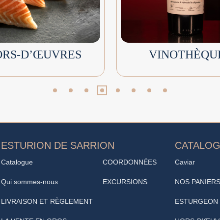
ORS-D’ŒUVRES
VINOTHÈQU
ESTURION DE SARRION
CATALO
Catalogue
COORDONNÉES
Caviar
Qui sommes-nous
EXCURSIONS
NOS PANIER
LIVRAISON ET RÈGLEMENT
ESTURGEON