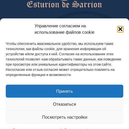
help@esturiondesarrion.es
Управление согласием на
использование файлов cookie
с 9 до 18 (GMT+2) по будням
Чтобы обеспечить максимальное удобство, мы используем такие
технологии, как файлы cookie, для хранения информации об
устройстве и/или доступа к ней. Согласие на использование этих
Способы оплаты
технологий позволит нам обрабатывать такие данные, как поведение
при просмотре или уникальные идентификаторы на этом сайте.
Несогласие или отзыв согласия может отрицательно повлиять на
определенные функции и возможности.
Политика конфиденциальности
Принять
Правовая информация
Правила использования cookie
Отказаться
Посмотреть настройки
© 2024 Официальный интернет-магазин Esturion de Sarrion. Осётр, икра и другие деликатесы
с доставкой по Испании, Португалии, Великобритании и Франции