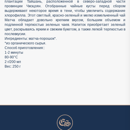
плантации Тайшань, расположенной в северо-западной части
провинции Чжэцзян. Отобранные чайные кусты перед сбором
выдерживают некоторое время в тени, чтобы увеличить содержание
хлорофилла. Этот светлый, красно-зеленый и мелко измельченный чай
Матча обладает довольно крепким вкусом, большим объемом и
подлинной терпкостью зеленых чаев. Напиток приобретает зеленый
цвет, раскрываясь ярким и свежим букетом, а также легкой терпкостью в
послевкусии.
Ингредиенты: матча-порошок*.
*из органического сырья.
Способ приготовления::
1-2 минуты
80-90°C
2 г/200 мл
Вес: 250 г