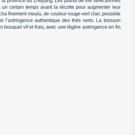
e la province du Zhejiang. Les plants de thé sélectionnés
 un certain temps avant la récolte pour augmenter leur
cha finement moulu, de couleur rouge-vert clair, possède
t l’astringence authentique des thés verts. La boisson
n bouquet vif et frais, avec une légère astringence en fin