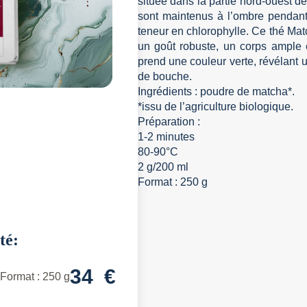
située dans la partie nord-ouest d
sont maintenus à l’ombre pendant
teneur en chlorophylle. Ce thé Mat
un goût robuste, un corps ample e
prend une couleur verte, révélant u
de bouche.
Ingrédients : poudre de matcha*.
*issu de l’agriculture biologique.
Préparation :
1-2 minutes
80-90°C
2 g/200 ml
Format : 250 g
té:
34
€
Format : 250 g