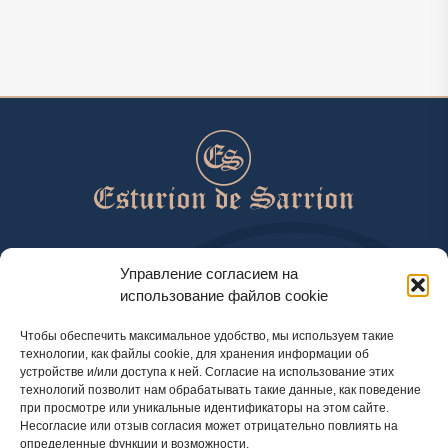
help@esturiondesarrion.es
Управление согласием на
использование файлов cookie
с 9 до 18 (GMT+2) по будням
Чтобы обеспечить максимальное удобство, мы используем такие
технологии, как файлы cookie, для хранения информации об
устройстве и/или доступа к ней. Согласие на использование этих
Способы оплаты
технологий позволит нам обрабатывать такие данные, как поведение
при просмотре или уникальные идентификаторы на этом сайте.
Несогласие или отзыв согласия может отрицательно повлиять на
определенные функции и возможности.