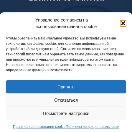
help@esturiondesarrion.es
Управление согласием на
использование файлов cookie
с 9 до 18 (GMT+2) по будням
Чтобы обеспечить максимальное удобство, мы используем такие
технологии, как файлы cookie, для хранения информации об
устройстве и/или доступа к ней. Согласие на использование этих
Способы оплаты
технологий позволит нам обрабатывать такие данные, как поведение
при просмотре или уникальные идентификаторы на этом сайте.
Несогласие или отзыв согласия может отрицательно повлиять на
определенные функции и возможности.
Политика конфиденциальности
Принять
Правовая информация
Правила использования cookie
Отказаться
Посмотреть настройки
© 2024 Официальный интернет-магазин Esturion de Sarrion. Осётр, икра и другие деликатесы
с доставкой по Испании, Португалии, Великобритании и Франции
Правила использования cookie
Политика конфиденциальности