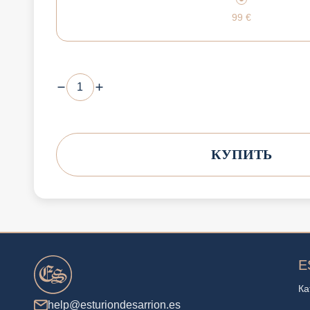
99
€
КУПИТЬ
E
Ка
help@esturiondesarrion.es