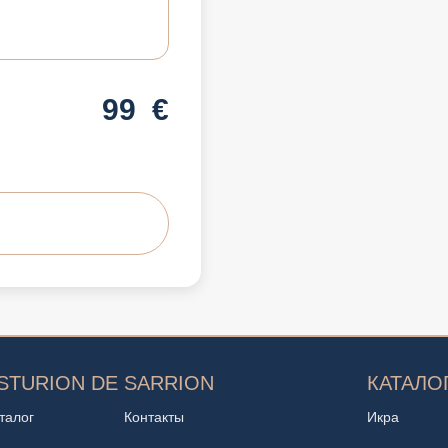
99
€
STURION DE SARRION
КАТАЛО
талог
Контакты
Икра