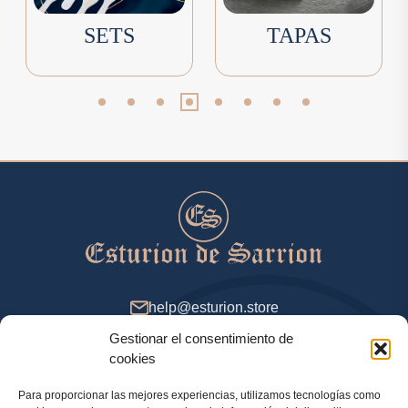
SETS
TAPAS
help@esturion.store
Gestionar el consentimiento de
De 9 a 18 (GMT+2), días de entresemana
cookies
Para proporcionar las mejores experiencias, utilizamos tecnologías como