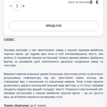
0
€
Ціна за баночку
ПРИДБАТИ
ОПИС
Ласкаво просимо у світ виняткового смаку з нашою преміум вибійною
чорною ікрою. Ця чудова ікра несе в собі неперевершену якість, яка
робить її справжнім твором гастрономії. Кожна ікринка уважно відібрана
вручну за розміром, щоб забезпечити ідеальне поєднання смаку та
текстури.
Використовуючи унікальні умови іспанських проточних річок та ретельно
регульовану температуру під час зростання самок осетра, ми
створюємо ікру з насиченим та класичним смаком. Тонкі стінки ікринок
дозволяють відчути насичений ікорний смак миттєво, а її статус преміум
продукту підкреслює вищий стандарт якості. Пориньте в витончений світ
преміум гастрономії з нашою вибійною чорною ікрою – це не просто
ікра, це втілення пишноти на вашому столі.
Термін зберігання
: до 6 тижнів