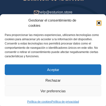
help@esturion.store
Gestionar el consentimiento de
De 9 a 18 (GMT+2), días de entresemana
cookies
Para proporcionar las mejores experiencias, utilizamos tecnologías como
cookies para almacenar y/o acceder a la información del dispositivo.
Método de pago
Consentir a estas tecnologías nos permitirá procesar datos como el
comportamiento de navegación o identificadores únicos en este sitio. No
consentir o retirar el consentimiento puede afectar negativamente ciertas
características y funciones.
Política de privacidad
Aceptar
Información legal
Política de cookies
Rechazar
Ver preferencias
© 2024 Tienda online oficial de Esturion de Sarrion. Esturión, caviar y otros manjares con entrega
en España, Portugal, Reino Unido y Francia.
Política de cookies
Política de privacidad