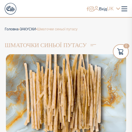
UK
Вхід
Головна
ЗАКУСКИ
Шматочки синьої путасу
ШМАТОЧКИ СИНЬОЇ ПУТАСУ
0