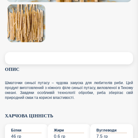
ОПИС
Шматочки синьої путасу – чудова закуска для любителів риби. Цей
продукт виготовлений з ніжного філе синьої путасу, виловленої в Тихому
океані. Завдяки особливій технології обробки, риба зберігає свій
природний смак та корисні властивості.
ХАРЧОВА ЦІННІСТЬ
Білки
Жири
Вуглеводи
46 гр
0.6 гр
7.5 гр