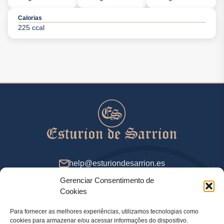
Calorias
225 ccal
help@esturiondesarrion.es
Gerenciar Consentimento de
Das 9 às 18 (GMT+2) nos dias úteis
Cookies
Para fornecer as melhores experiências, utilizamos tecnologias como
cookies para armazenar e/ou acessar informações do dispositivo.