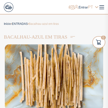
PT
Entrar
Início
ENTRADAS
Bacalhau-azul em tiras
BACALHAU-AZUL EM TIRAS
0