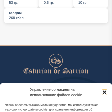
53 гр.
0.6 гр.
10 гр.
Калории
268 кКал.
help@esturiondesarrion.es
Управление согласием на
использование файлов cookie
с 9 до 18 (GMT+2) по будням
Чтобы обеспечить максимальное удобство, мы используем такие
технологии, как файлы cookie, для хранения информации об