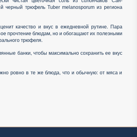
чески чистая цветочная соль из солончаков Сан-
ый черный трюфель Tuber melanosporum из региона
ценит качество и вкус в ежедневной рутине. Пара
вое прочтение блюдам, но и обогащают их полезными
рального трюфеля.
лянные банки, чтобы максимально сохранить ее вкус
но ровно в те же блюда, что и обычную: от мяса и