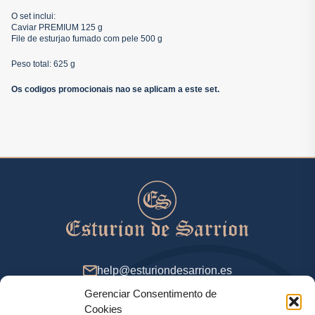
O set inclui:
Caviar PREMIUM 125 g
File de esturjao fumado com pele 500 g
Peso total: 625 g
Os codigos promocionais nao se aplicam a este set.
help@esturiondesarrion.es
Gerenciar Consentimento de
Das 9 às 18 (GMT+2) nos dias úteis
Cookies