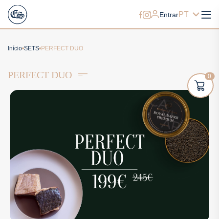
PT
Entrar
Início
SETS
PERFECT DUO
PERFECT DUO
0