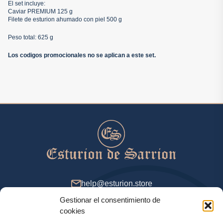
El set incluye:
Caviar PREMIUM 125 g
Filete de esturion ahumado con piel 500 g
Peso total: 625 g
Los codigos promocionales no se aplican a este set.
help@esturion.store
Gestionar el consentimiento de
De 9 a 18 (GMT+2), días de entresemana
cookies