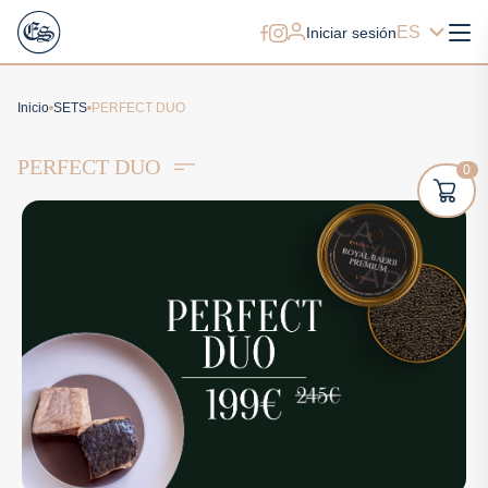
ES
Iniciar sesión
Inicio
SETS
PERFECT DUO
PERFECT DUO
0