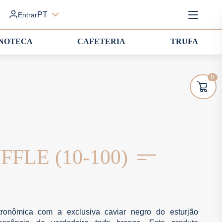
PT
Entrar
INOTECA
CAFETERIA
TRUFA
0
FLE (10-100)
tronômica com a exclusiva caviar negro do esturjão