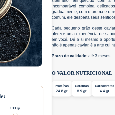
siberiano, enriquecido com a 
incomparável combina delicado
gradualmente, com o aroma e o re
comum, ele desperta seus sentidos 
Cada pequeno grão deste caviar
oferece uma experiência de sab
em você. Dê a si mesmo a oportu
não é apenas caviar, é a arte culi
Prazo de validade
: até 3 meses.
O VALOR NUTRICIONAL
Proteínas
Gorduras
Carboidratos
24.8 gr
8.9 gr
4.4 gr
de:
100 gr.