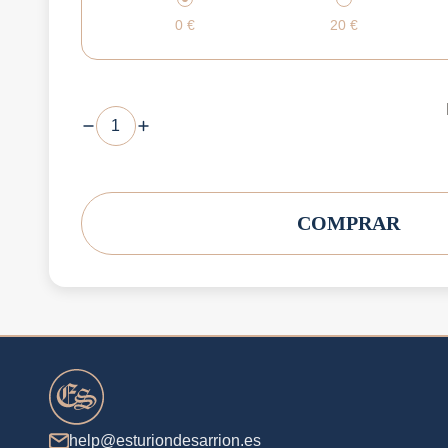
0
€
20
€
COMPRAR
help@esturiondesarrion.es