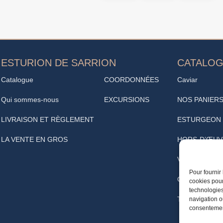
ESTURION DE SARRION
CATALO
Catalogue
COORDONNÉES
Caviar
Qui sommes-nous
EXCURSIONS
NOS PANIER
LIVRAISON ET RÈGLEMENT
ESTURGEON
LA VENTE EN GROS
HORS-D’ŒUV
VINOTHÈQUE
Pour fournir
Café
cookies pour
technologies
TRUFFE
navigation ou
consentement