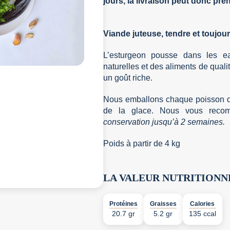
jours, la livraison peut donc pr
Viande juteuse, tendre et toujour
L’esturgeon pousse dans les e
naturelles et des aliments de quali
un goût riche.
Nous emballons chaque poisson da
de la glace. Nous vous reco
conservation jusqu’à 2 semaines.
Poids à partir de 4 kg
LA VALEUR NUTRITIONN
Protéines
Graisses
Calories
20.7 gr
5.2 gr
135 ccal