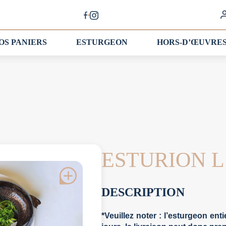
OS PANIERS
ESTURGEON
HORS-D’ŒUVRE
ESTURION 
DESCRIPTION
*Veuillez noter : l’esturgeon en