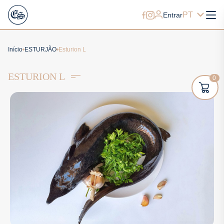
PT
Entrar
Início
ESTURJÃO
Esturion L
ESTURION L
0