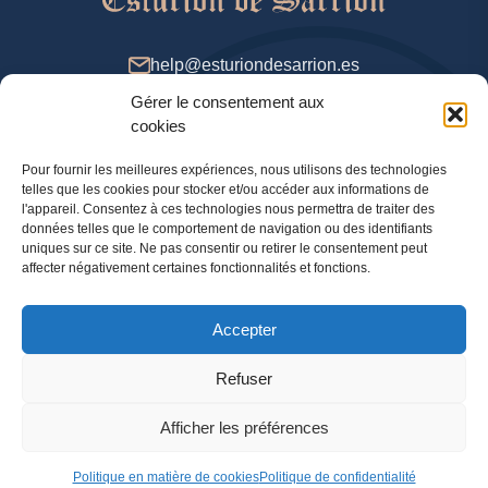
help@esturiondesarrion.es
Gérer le consentement aux
De 9 à 18 (GMT +2) dans la semaine
cookies
Pour fournir les meilleures expériences, nous utilisons des technologies
telles que les cookies pour stocker et/ou accéder aux informations de
méthodes de payement
l'appareil. Consentez à ces technologies nous permettra de traiter des
données telles que le comportement de navigation ou des identifiants
uniques sur ce site. Ne pas consentir ou retirer le consentement peut
affecter négativement certaines fonctionnalités et fonctions.
Politique de confidentialité
Accepter
Information légale
Politique en matière de cookies
Refuser
Afficher les préférences
© 2024 Boutique en ligne officielle Esturion de Sarrion. Esturgeon, caviar et autres gourmandises
avec livraison dans toute l’Espagne, le Portugal, le Royaume-Uni et la France
Politique en matière de cookies
Politique de confidentialité