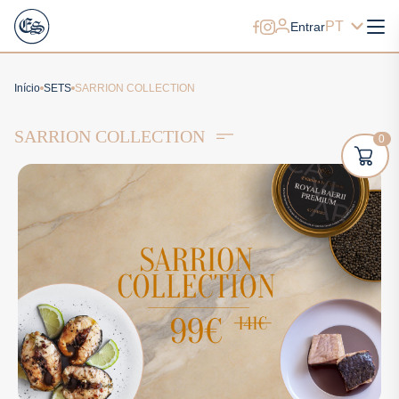
PT
Entrar
Início
SETS
SARRION COLLECTION
SARRION COLLECTION
0