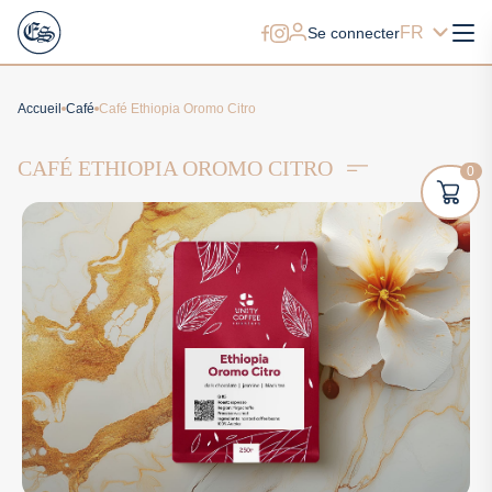
FR
Se connecter
Accueil
Café
Café Ethiopia Oromo Citro
CAFÉ ETHIOPIA OROMO CITRO
0