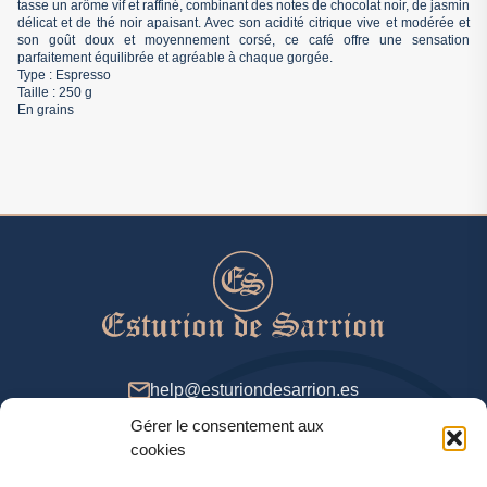
tasse un arôme vif et raffiné, combinant des notes de chocolat noir, de jasmin
délicat et de thé noir apaisant. Avec son acidité citrique vive et modérée et
son goût doux et moyennement corsé, ce café offre une sensation
parfaitement équilibrée et agréable à chaque gorgée.
Type : Espresso
Taille : 250 g
En grains
help@esturiondesarrion.es
Gérer le consentement aux
De 9 à 18 (GMT +2) dans la semaine
cookies