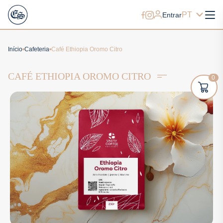
PT
Entrar
Início
Cafeteria
Café Ethiopia Oromo Citro
CAFÉ ETHIOPIA OROMO CITRO
0