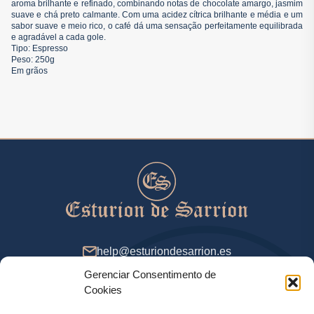
aroma brilhante e refinado, combinando notas de chocolate amargo, jasmim
suave e chá preto calmante. Com uma acidez cítrica brilhante e média e um
sabor suave e meio rico, o café dá uma sensação perfeitamente equilibrada
e agradável a cada gole.
Tipo: Espresso
Peso: 250g
Em grãos
help@esturiondesarrion.es
Gerenciar Consentimento de
Das 9 às 18 (GMT+2) nos dias úteis
Cookies