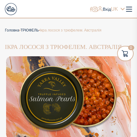
UK
Вхід
Головна
ТРЮФЕЛЬ
Iкра лосося з трюфелем. Австралія
IКРА ЛОСОСЯ З ТРЮФЕЛЕМ. АВСТРАЛІЯ
0