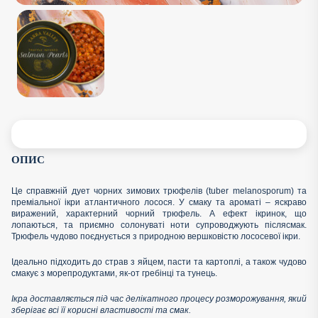
ОПИС
Це справжній дует чорних зимових трюфелів (tuber melanosporum) та
преміальної ікри атлантичного лосося. У смаку та ароматі – яскраво
виражений, характерний чорний трюфель. А ефект ікринок, що
лопаються, та приємно солонуваті ноти супроводжують післясмак.
Трюфель чудово поєднується з природною вершковістю лососевої ікри.
Ідеально підходить до страв з яйцем, пасти та картоплі, а також чудово
смакує з морепродуктами, як-от гребінці та тунець.
Ікра доставляється під час делікатного процесу розморожування, який
зберігає всі її корисні властивості та смак.