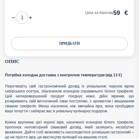
59
€
Ціна за баночку
ПРИДБАТИ
ОПИС
Потрібна холодна доставка з контролем температури (від 13 €)
Перетворіть свій гастрономічний досвід із унікальною чорною ікрою
сибірського осетра, збагаченою есенцією справжнього білого трюфеля.
Цей неперевершений продукт поєднує ніжні, дійні ікринки, що
розкривають свій витончений смак поступово, з ароматом і вишуканим
смаком трюфеля. Менш насичена, ніж звичайна ікра, вона пробуджує
ваші почуття і забирає вас в унікальну кулінарну подорож.
Кожна крупинка цієї чорної ікри, насиченої есенцією білого трюфеля,
пропонує неповторний смаковий досвід, який залишить незабутнє
враження. Дайте собі можливість насолодитися розкішшю гастрономії –
це не просто ікра, це мистецтво кулінарії на вашому столі.